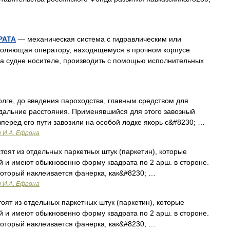
РАТА
— механическая система с гидравлическим или
воляющая оператору, находящемуся в прочном корпусе
на судне носителе, производить с помощью исполнительных
лге, до введения пароходства, главным средством для
 дальние расстояния. Применявшийся для этого завозный
 вперед его пути завозили на особой лодке якорь с&#8230; …
и И.А. Ефрона
оят из отдельных паркетных штук (паркетин), которые
й и имеют обыкновенно форму квадрата по 2 арш. в стороне.
который наклеивается фанерка, как&#8230; …
и И.А. Ефрона
оят из отдельных паркетных штук (паркетин), которые
й и имеют обыкновенно форму квадрата по 2 арш. в стороне.
который наклеивается фанерка, как&#8230; …