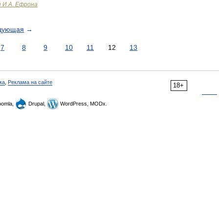
и И.А. Ефрона
дующая
→
7
8
9
10
11
12
13
ка
,
Реклама на сайте
18+
omla,
Drupal,
WordPress, MODx.