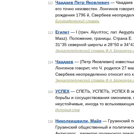
Чаадаев Петр Яковлевич
— Чаадаев (
112
его точно неизвестен. Лонгинов говорит
рождения 1796 й, Свербеев неопредел
Биографический словарь
Египет
— I (греч. Αϊγυπτος; лат. Aegyptu
113
Masz). Положение, границы. Страна Е. 
31°35 северной широты и 28°50 и 34°4
Энциклопедический словарь Ф.А. Брокгауза 
Чаадаев
— (Петр Яковлевич) известный
114
Лонгинов говорит, что Ч. родился 27 ма
Свербеев неопределенно относит его 
Энциклопедический словарь Ф.А. Брокгауза 
УСПЕХ
— СПЕТЬ, УСПЕТЬ, УСПЕХ В эво
115
борьбы и сосуществования омонимов, 
неустойчивые, иногда то вспыхивающие
История слов
Николеишвили, Майя
— Грузинский п
116
Грузинский общественный и политическ
Антисорос , директор грузинского пред