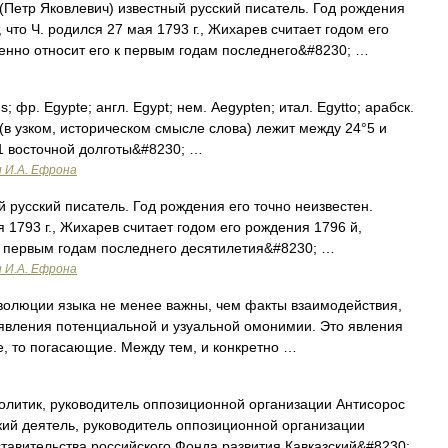
Петр Яковлевич) известный русский писатель. Год рождения
, что Ч. родился 27 мая 1793 г., Жихарев считает годом его
енно относит его к первым годам последнего&#8230; …
s; фр. Egypte; англ. Egypt; нем. Aegypten; итал. Egytto; арабск.
(в узком, историческом смысле слова) лежит между 24°5 и
1 восточной долготы&#8230; …
и И.А. Ефрона
 русский писатель. Год рождения его точно неизвестен.
я 1793 г., Жихарев считает годом его рождения 1796 й,
к первым годам последнего десятилетия&#8230; …
и И.А. Ефрона
люции языка не менее важны, чем факты взаимодействия,
явления потенциальной и узуальной омонимии. Это явления
, то погасающие. Между тем, и конкретно …
олитик, руководитель оппозиционной организации Антисорос
ий деятель, руководитель оппозиционной организации
ставительства российского Фонда развития Кавказский&#8230;