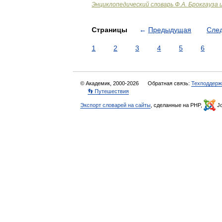
Энциклопедический словарь Ф.А. Брокгауза 
Страницы
←
Предыдущая
Сле
1
2
3
4
5
6
© Академик, 2000-2026
Обратная связь:
Техподдерж
👣 Путешествия
Экспорт словарей на сайты
, сделанные на PHP,
Jo