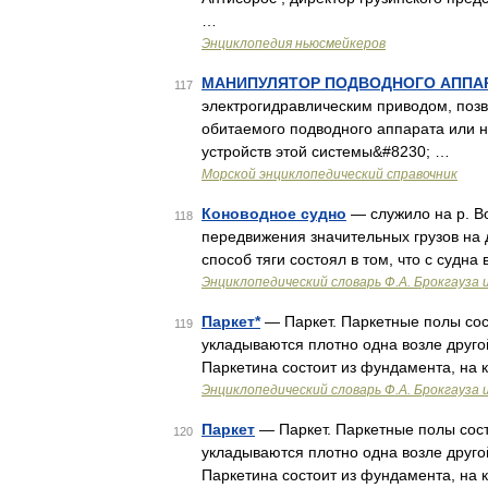
…
Энциклопедия ньюсмейкеров
МАНИПУЛЯТОР ПОДВОДНОГО АППА
117
электрогидравлическим приводом, поз
обитаемого подводного аппарата или 
устройств этой системы&#8230; …
Морской энциклопедический справочник
Коноводное судно
— служило на р. Во
118
передвижения значительных грузов на
способ тяги состоял в том, что с судна
Энциклопедический словарь Ф.А. Брокгауза 
Паркет*
— Паркет. Паркетные полы сост
119
укладываются плотно одна возле друго
Паркетина состоит из фундамента, на 
Энциклопедический словарь Ф.А. Брокгауза 
Паркет
— Паркет. Паркетные полы сост
120
укладываются плотно одна возле друго
Паркетина состоит из фундамента, на 